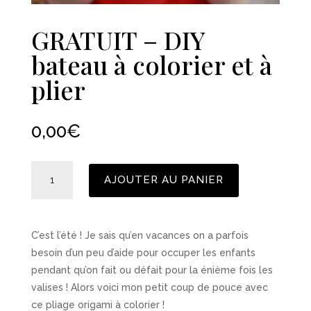
GRATUIT – DIY
bateau à colorier et à
plier
0,00
€
quantité
AJOUTER AU PANIER
de
GRATUIT
-
DIY
C’est l’été ! Je sais qu’en vacances on a parfois
bateau
besoin d’un peu d’aide pour occuper les enfants
à
pendant qu’on fait ou défait pour la énième fois les
colorier
valises ! Alors voici mon petit coup de pouce avec
et
ce pliage origami à colorier !