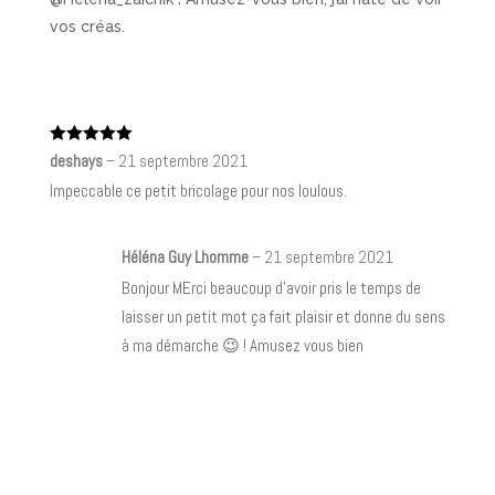
vos créas.
Note
5
sur
deshays
–
21 septembre 2021
5
Impeccable ce petit bricolage pour nos loulous.
Héléna Guy Lhomme
–
21 septembre 2021
Bonjour MErci beaucoup d’avoir pris le temps de
laisser un petit mot ça fait plaisir et donne du sens
à ma démarche 😉 ! Amusez vous bien