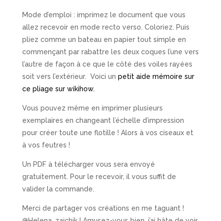
à
Mode d’emploi : imprimez le document que vous
plier
allez recevoir en mode recto verso. Coloriez. Puis
pliez comme un bateau en papier tout simple en
commençant par rabattre les deux coques l’une vers
l’autre de façon à ce que le côté des voiles rayées
soit vers l’extérieur. Voici un
petit aide mémoire sur
ce pliage sur wikihow.
Vous pouvez même en imprimer plusieurs
exemplaires en changeant l’échelle d’impression
pour créer toute une flotille ! Alors à vos ciseaux et
à vos feutres !
Un PDF à télécharger vous sera envoyé
gratuitement. Pour le recevoir, il vous suffit de
valider la commande.
Merci de partager vos créations en me taguant !
@Helena_zaichik ! Amusez-vous bien, j’ai hâte de voir