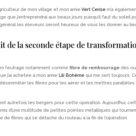
agriculteur de mon village et mon amie
Vert Cerise
m’a également
e que j’entreprendrai aux beaux jours puisqu’il faut du soleil po
général les éleveurs seront heureux de vous les donner au lieu
uit de la seconde étape de transformatio
er en feutrage notamment comme
fibre de rembourrage
des ouv
ue j’ai achetée à mon amie
Lili Bohème
qui me sert toujours. C
désenmêler les fibres pour les aérer et les mettres parallèles
ent autrefois les bergers pour cette opération. Aujourd’hui, ce
nis d’une multitude de petites pointes métalliques qui tournent
 de fibres qui se détache du rouleau à la fin de l’opération.