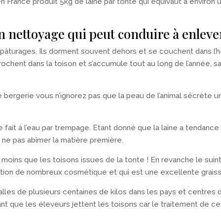
France produit 5kg de laine par tonte qui équivaut à environ 
un nettoyage qui peut conduire à enleve
pâturages. Ils dorment souvent dehors et se couchent dans l’he
chent dans la toison et s’accumule tout au long de l’année, sa
ne bergerie vous n’ignorez pas que la peau de l’animal sécrète 
e fait à l’eau par trempage. Etant donné que la laine a tendance 
 ne pas abîmer la matière première.
oins que les toisons issues de la tonte ! En revanche le suint e
ition de nombreux cosmétique et qui est une excellente grais
les de plusieurs centaines de kilos dans les pays et centres d
urant que les éleveurs jettent les toisons car le traitement de