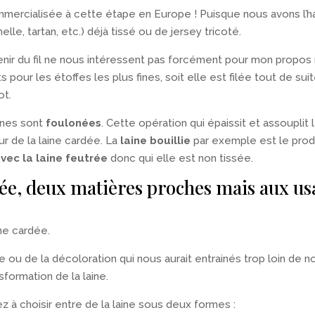
ercialisée à cette étape en Europe ! Puisque nous avons l’habi
lle, tartan, etc.) déjà tissé ou de jersey tricoté.
enir du fil ne nous intéressent pas forcément pour mon propos
ants pour les étoffes les plus fines, soit elle est filée tout de s
ot.
ines sont
foulonées
. Cette opération qui épaissit et assouplit 
ur de la laine cardée. La
laine bouillie
par exemple est le produ
vec la laine feutrée
donc qui elle est non tissée.
née, deux matières proches mais aux usa
ne cardée.
ure ou de la décoloration qui nous aurait entrainés trop loin de
formation de la laine.
z à choisir entre de la laine sous deux formes :