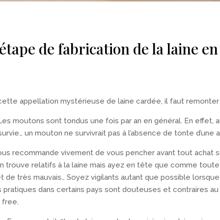
étape de fabrication de la laine e
tte appellation mystérieuse de laine cardée, il faut remonter l
s moutons sont tondus une fois par an en général. En effet, au 
vie… un mouton ne survivrait pas à l’absence de tonte d’une a
je vous recommande vivement de vous pencher avant tout achat s
on trouve relatifs à la laine mais ayez en tête que comme toute
et de très mauvais… Soyez vigilants autant que possible lorsqu
s pratiques dans certains pays sont douteuses et contraires a
 free.