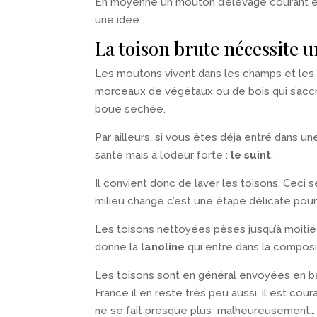
En moyenne un mouton d’élevage courant en 
une idée.
La toison brute nécessite 
Les moutons vivent dans les champs et les 
morceaux de végétaux ou de bois qui s’accro
boue séchée.
Par ailleurs, si vous êtes déjà entré dans u
santé mais à l’odeur forte :
le suint
.
Il convient donc de laver les toisons. Ceci s
milieu change c’est une étape délicate pour
Les toisons nettoyées pèses jusqu’à moitié m
donne la
lanoline
qui entre dans la compos
Les toisons sont en général envoyées en bal
France il en reste très peu aussi, il est co
ne se fait presque plus malheureusement…