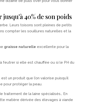
une dizaine de pulls over pour vous donner
r jusqu’à 40% de son poids
rbe. Leurs toisons sont pleines de petits
ns compter les souillures naturelles et la
une
graisse naturelle
excellente pour la
à feutrer si elle est chauffée ou si le PH du
st un produit que l’on valorise puisqu’il
se pour protéger la peau.
e traitement de la laine spécialisés… En
 cette matière dérivée des élevages à viande